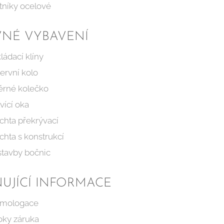
tníky ocelové
VNÉ VYBAVENÍ
ládací klíny
ervní kolo
ěrné kolečko
vící oka
chta překrývací
chta s konstrukcí
stavby bočnic
UJÍCÍ INFORMACE
mologace
oky záruka