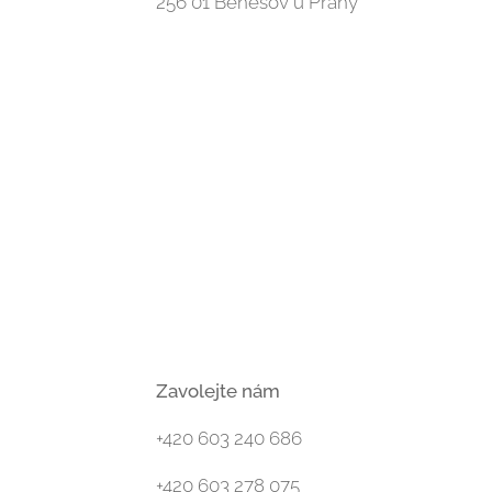
256 01 Benešov u Prahy
Zavolejte nám
+420 603 240 686
+420 603 278 075