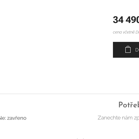
34 49
cena včetně 
D
Potře
Zanechte nám zp
Ne: zavřeno