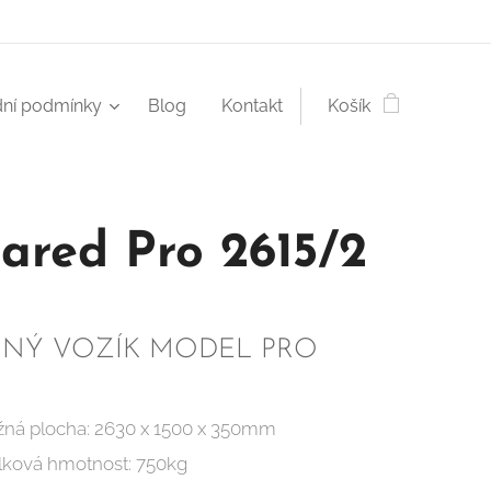
ní podmínky
Blog
Kontakt
Košík
ared Pro 2615/2
SNÝ VOZÍK MODEL PRO
žná plocha: 2630 x 1500 x 350mm
lková hmotnost: 750kg