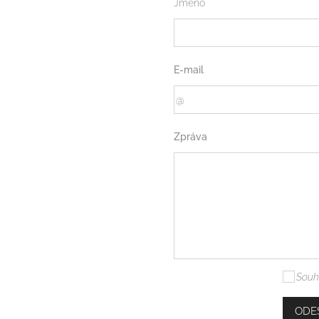
Jméno
E-mail
Zpráva
Souh
ODE