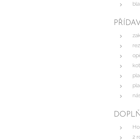
bla
PŘÍDA
zak
rez
op
kot
pla
pla
ná
DOPLŇ
Ho
2 r