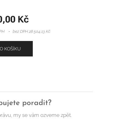
0,00
Kč
DPH
bez DPH 28 504,13 Kč
O KOŠÍKU
bujete poradit?
rávu, my se vám ozveme zpět.