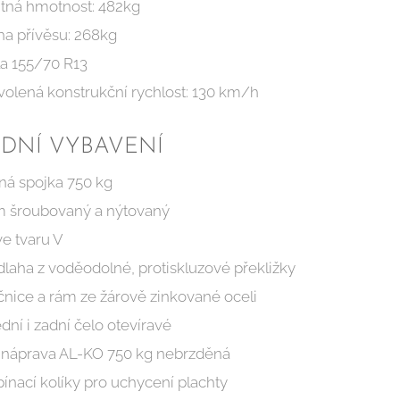
itná hmotnost: 482kg
ha přívěsu: 268kg
la 155/70 R13
volená konstrukční rychlost: 130 km/h
DNÍ VYBAVENÍ
ná spojka 750 kg
m šroubovaný a nýtovaný
ve tvaru V
laha z voděodolné, protiskluzové překližky
nice a rám ze žárově zinkované oceli
dní i zadní čelo otevíravé
x náprava AL-KO 750 kg nebrzděná
ínací kolíky pro uchycení plachty