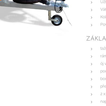
Už
Vá
Ko
Po
ZÁKLA
taž
rá
ój 
pod
boč
pře
2 
nap