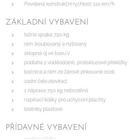
Povolená konstrukční rychlost: 110 km/h
ZÁKLADNÍ VYBAVENÍ
tažná spojka 750 kg
rám šroubovaný a nýtovaný
sklopná ój ve tvaru V
podlaha z voděodolné, protiskluzové překližky
bočnice a rám ze žárově zinkované oceli
zadní čelo otevírací
1 náprava 750 kg nebrzděná
napínací kolíky pro uchycení plachty
blatníky plastové
PŘÍDAVNÉ VYBAVENÍ