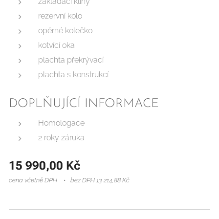
zakládací klíny
rezervní kolo
opěrné kolečko
kotvící oka
plachta překrývací
plachta s konstrukcí
DOPLŇUJÍCÍ INFORMACE
Homologace
2 roky záruka
15 990,00
Kč
cena včetně DPH
bez DPH 13 214,88 Kč