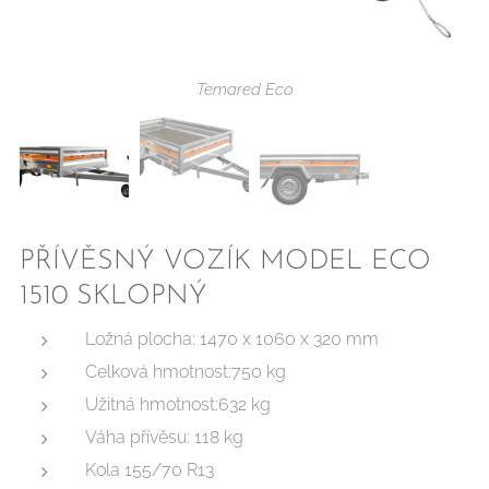
Temared Eco
Temared Eco
PŘÍVĚSNÝ VOZÍK MODEL ECO
1510 SKLOPNÝ
Ložná plocha: 1470 x 1060 x 320 mm
Celková hmotnost:750 kg
Užitná hmotnost:632 kg
Váha přívěsu: 118 kg
Kola 155/70 R13