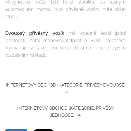
Nevýhodou může být horší stabilita, za tažným
automobilem mohou tyto přívěsné vozíky hůře držet
stopu.
Dvouosý přívěsný vozík
má obecně lepší jízdní
vlastnosti, horší manévrovatelnost a vyšší hmotnost.
Vyznačuje se také dobrou stabilitou na silnici a lepším
rozložením nákladu.
INTERNETOVÝ OBCHOD (KATEGORIE: PŘÍVĚSY DVOUOSÉ)
INTERNETOVÝ OBCHOD (KATEGORIE: PŘÍVĚSY
JEDNOOSÉ)