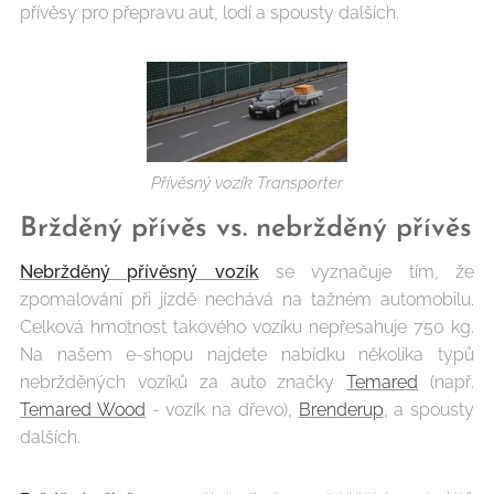
přívěsy pro přepravu aut, lodí a spousty dalších.
Přívěsný vozík Transporter
Bržděný přívěs vs. nebržděný přívěs
Nebržděný přívěsný vozík
se vyznačuje tím, že
zpomalování při jízdě nechává na tažném automobilu.
Celková hmotnost takového vozíku nepřesahuje 750 kg.
Na našem e-shopu najdete nabídku několika typů
nebržděných vozíků za auto značky
Temared
(např.
Temared Wood
- vozík na dřevo),
Brenderup
, a spousty
dalších.