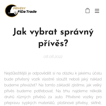
Jak vybrat správný
přívěs?
08.08.2022
Nejdůležitější je odpovědět si na otázku k jakému účelu
bude přívěsný vozík vlastně sloužit neboli jaký náklad
budeme převážet? Na tomto základě zjistíme, jak velký
přívěs budeme potřebovat. Na trhu najdeme několik
druhů různých přívěsů za auto. Přívěsné vozíky pro
přepravu sypkých materiálů, plošinové přívěsy, skříně,