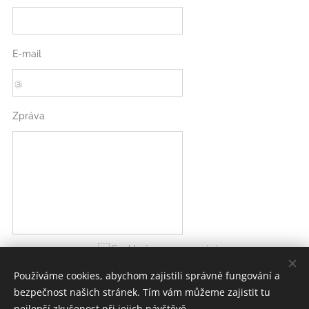
E-mail
Zpráva
Souhlasím se zpracováním
osobních údajů
Používáme cookies, abychom zajistili správné fungování a
bezpečnost našich stránek. Tím vám můžeme zajistit tu
ODESLAT
nejlepší zkušenost při jejich návštěvě.