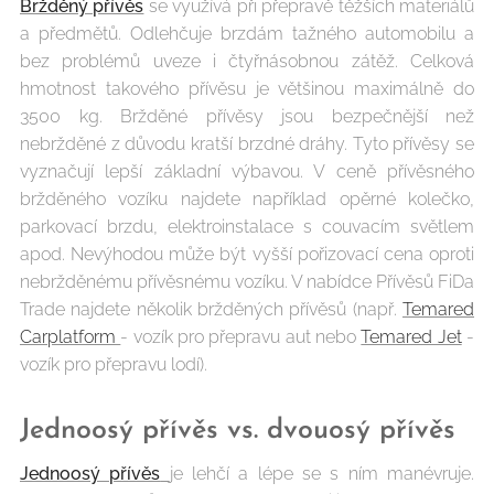
Bržděný přívěs
se využívá při přepravě těžších materiálů
a předmětů. Odlehčuje brzdám tažného automobilu a
bez problémů uveze i čtyřnásobnou zátěž. Celková
hmotnost takového přívěsu je většinou maximálně do
3500 kg. Bržděné přívěsy jsou bezpečnější než
nebržděné z důvodu kratší brzdné dráhy. Tyto přívěsy se
vyznačují lepší základní výbavou. V ceně přívěsného
bržděného vozíku najdete například opěrné kolečko,
parkovací brzdu, elektroinstalace s couvacím světlem
apod. Nevýhodou může být vyšší pořizovací cena oproti
nebržděnému přívěsnému vozíku. V nabídce Přívěsů FiDa
Trade najdete několik bržděných přívěsů (např.
Temared
Carplatform
- vozík pro přepravu aut nebo
Temared Jet
-
vozík pro přepravu lodí).
Jednoosý přívěs vs. dvouosý přívěs
Jednoosý přívěs
je lehčí a lépe se s ním manévruje.